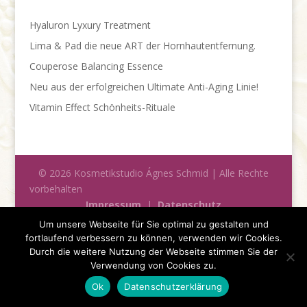
Hyaluron Lyxury Treatment
Lima & Pad die neue ART der Hornhautentfernung.
Couperose Balancing Essence
Neu aus der erfolgreichen Ultimate Anti-Aging Linie!
Vitamin Effect Schönheits-Rituale
© 2026 Kosmetikstudio Ágnes Schmid | Alle Rechte
vorbehalten
Impressum
|
Datenschutz
Um unsere Webseite für Sie optimal zu gestalten und
fortlaufend verbessern zu können, verwenden wir Cookies.
Durch die weitere Nutzung der Webseite stimmen Sie der
Verwendung von Cookies zu.
Ok
Datenschutzerklärung