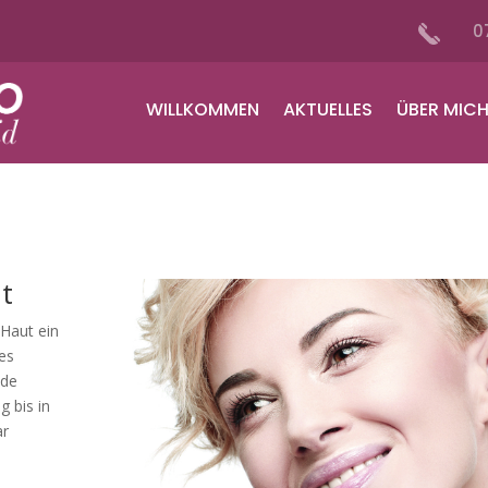
0
WILLKOMMEN
AKTUELLES
ÜBER MIC
t
Haut ein
tes
nde
 bis in
ar