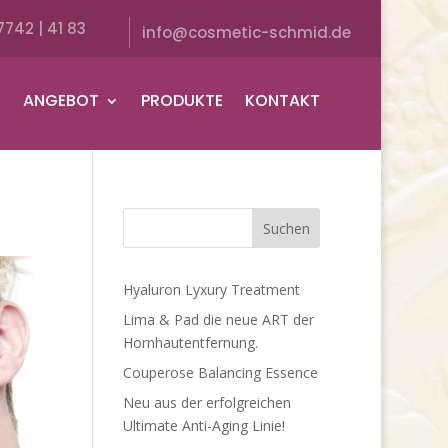
7742 | 41 83
info@cosmetic-schmid.de
H
ANGEBOT
PRODUKTE
KONTAKT
Hyaluron Lyxury Treatment
Lima & Pad die neue ART der
Hornhautentfernung.
Couperose Balancing Essence
Neu aus der erfolgreichen
Ultimate Anti-Aging Linie!